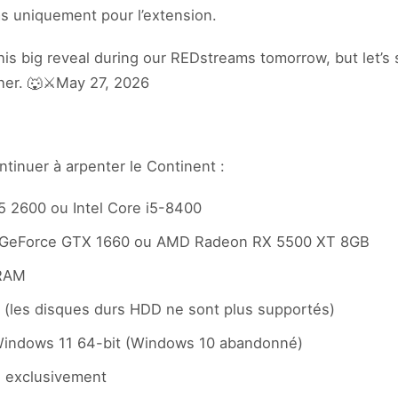
as uniquement pour l’extension.
this big reveal during our REDstreams tomorrow, but let’
her. 🐺⚔️May 27, 2026
ntinuer à arpenter le Continent :
 2600 ou Intel Core i5-8400
A GeForce GTX 1660 ou AMD Radeon RX 5500 XT 8GB
 RAM
 (les disques durs HDD ne sont plus supportés)
 Windows 11 64-bit (Windows 10 abandonné)
2 exclusivement