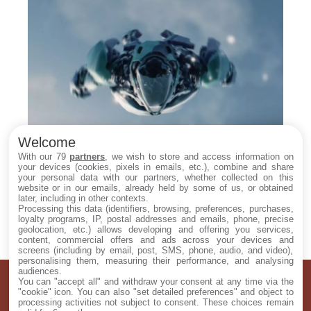
Welcome
With our 79
partners
, we wish to store and access information on
your devices (cookies, pixels in emails, etc.), combine and share
Oubliez ARC Raiders, ce nouvel extraction
your personal data with our partners, whether collected on this
shooter verse 1 $ par frag… mais chaque
website or in our emails, already held by some of us, or obtained
mort se paie cher
later, including in other contexts.
Processing this data (identifiers, browsing, preferences, purchases,
loyalty programs, IP, postal addresses and emails, phone, precise
geolocation, etc.) allows developing and offering you services,
content, commercial offers and ads across your devices and
screens (including by email, post, SMS, phone, audio, and video),
personalising them, measuring their performance, and analysing
audiences.
You can "accept all" and withdraw your consent at any time via the
À PROPOS
"cookie" icon
. You can also "set detailed preferences" and object to
processing activities not subject to consent. These choices remain
CONTACTEZ-NOUS